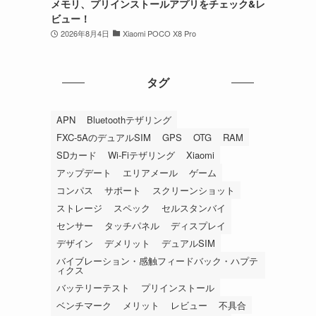
メモリ、プリインストールアプリをチェック&レ
ビュー！
2026年8月4日
Xiaomi POCO X8 Pro
タグ
APN
Bluetoothテザリング
FXC-5AのデュアルSIM
GPS
OTG
RAM
SDカード
Wi-Fiテザリング
Xiaomi
アップデート
エリアメール
ゲーム
コンパス
サポート
スクリーンショット
ストレージ
スペック
セルスタンバイ
センサー
タッチパネル
ディスプレイ
デザイン
デメリット
デュアルSIM
バイブレーション・感触フィードバック・ハプテ
ィクス
バッテリーテスト
プリインストール
ベンチマーク
メリット
レビュー
不具合