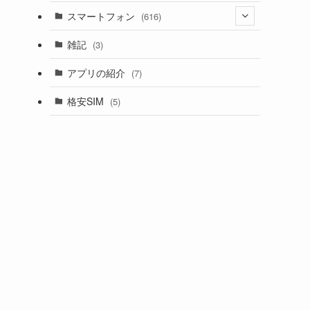
スマートフォン
(616)
(5)
雑記
(3)
(65)
(4)
アプリの紹介
(7)
(13)
(23)
格安SIM
(5)
(95)
(3)
(4)
(84)
(1)
(1)
(13)
(360)
(12)
(1)
(1)
(13)
(7)
(3)
(1)
(9)
(1)
(20)
(6)
(1)
(1)
(1)
(2)
(7)
(3)
(1)
(12)
(7)
(1)
(1)
(15)
(11)
(1)
(9)
(22)