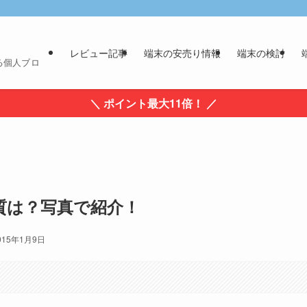
レビュー記事
端末の安売り情報
端末の検討
る個人ブロ
＼ ポイント最大11倍！ ／
ラ画質は？写真で紹介！
015年1月9日