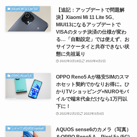
【追記：アップデートで問題解
Xiaomi Mi 11 Lite 5G
決】Xiaomi Mi 11 Lite 5G、
MIUI13になるアップデートで
VISAのタッチ決済の仕様が変わ
る…「自動設定」では使えず、お
サイフケータイと共存できない状
態に先祖返り
2022年3月19日
2022年4月2日
OPPO Reno5 Aが格安SIMのスマ
OPPO Reno5 A
ホセット契約でかなりお得に。ひ
かりTVショッピング+NUROモバ
イルで端末代金だけなら1万円以
下に！
2022年2月2日
2022年3月4日
AQUOS sense6のカメラ（写真）
シャープ AQUOS sense6
をOPPO Reno5 A、Pixel 5a (5G)