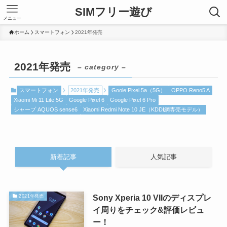
SIMフリー遊び
メニュー
ホーム
スマートフォン
2021年発売
2021年発売
– category –
スマートフォン
2021年発売
Goole Pixel 5a（5G）
OPPO Reno5 A
Xiaomi Mi 11 Lite 5G
Google Pixel 6
Google Pixel 6 Pro
シャープ AQUOS sense6
Xiaomi Redmi Note 10 JE（KDDI網専売モデル）
新着記事
人気記事
Sony Xperia 10 VIIのディスプレ
2021年発売
イ周りをチェック&評価レビュ
ー！