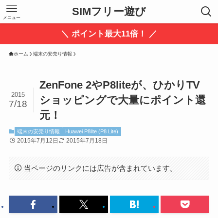
SIMフリー遊び
メニュー
＼ ポイント最大11倍！ ／
ホーム
端末の安売り情報
ZenFone 2やP8liteが、ひかりTV
2015
ショッピングで大量にポイント還
7/18
元！
端末の安売り情報
Huawei P8lite (P8 Lite)
2015年7月12日
2015年7月18日
当ページのリンクには広告が含まれています。