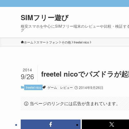
SIMフリー遊び
格安スマホを中心にSIMフリー端末のレビューや比較・検証す
グ
ホーム
スマートフォン
その他
freetel nico
2014
freetel nicoでパズドラ
9/26
freetel nico
ゲーム
レビュー
2014年9月26日
当ページのリンクには広告が含まれています。