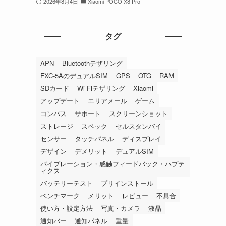
2026年8月4日
Xiaomi POCO X8 Pro
タグ
APN
Bluetoothテザリング
FXC-5AのデュアルSIM
GPS
OTG
RAM
SDカード
Wi-Fiテザリング
Xiaomi
アップデート
エリアメール
ゲーム
コンパス
サポート
スクリーンショット
ストレージ
スペック
セルスタンバイ
センサー
タッチパネル
ディスプレイ
デザイン
デメリット
デュアルSIM
バイブレーション・感触フィードバック・ハプテ
ィクス
バッテリーテスト
プリインストール
ベンチマーク
メリット
レビュー
不具合
使い方・設定方法
写真・カメラ
液晶
通知バー
通知パネル
重量