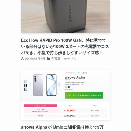
EcoFlow RAPID Pro 100W GaN。特に秀でて
いる部分はないが100W 3ポートの充電器でコス
パ良き。小型で持ち歩きしやすいサイズ感！
2026年8月7日
充電器・ケーブル
arrows AlphaがIIJmioにMNP乗り換えで3万