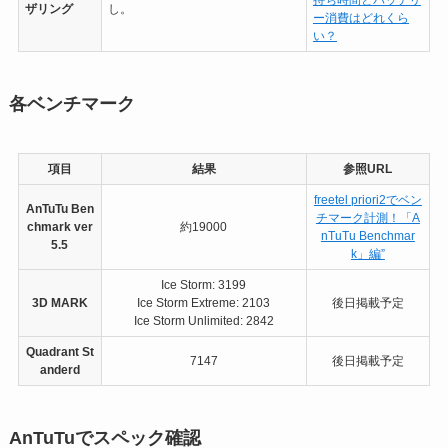
持ち時間とバッテリ
ザリング
し。
ー消費はどれくら
い？
各ベンチマーク
項目
結果
参照URL
freetel priori2でベン
AnTuTu Ben
チマーク計測！「A
chmark ver
約19000
nTuTu Benchmar
5.5
k」編”
Ice Storm: 3199
3D MARK
Ice Storm Extreme: 2103
後日掲載予定
Ice Storm Unlimited: 2842
Quadrant St
7147
後日掲載予定
anderd
AnTuTuでスペック確認