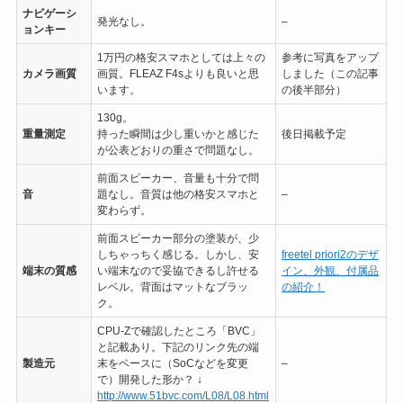
ナビゲーシ
発光なし。
–
ョンキー
1万円の格安スマホとしては上々の
参考に写真をアップ
カメラ画質
画質。FLEAZ F4sよりも良いと思
しました（この記事
います。
の後半部分）
130g。
重量測定
持った瞬間は少し重いかと感じた
後日掲載予定
が公表どおりの重さで問題なし。
前面スピーカー、音量も十分で問
音
題なし。音質は他の格安スマホと
–
変わらず。
前面スピーカー部分の塗装が、少
しちゃっちく感じる。しかし、安
freetel priori2のデザ
端末の質感
い端末なので妥協できるし許せる
イン、外観、付属品
レベル。背面はマットなブラッ
の紹介！
ク。
CPU-Zで確認したところ「BVC」
と記載あり。下記のリンク先の端
製造元
末をベースに（SoCなどを変更
–
で）開発した形か？ ↓
http://www.51bvc.com/L08/L08.html