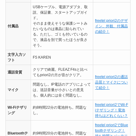
USBケーブル、電源アダプタ、取
説、保証書、スタートアップガイ
ド。
freetel priori2のデザ
そのまま使えそうな保護シートみ
付属品
イン、外観、付属品
たいなものは液晶に貼られてい
の紹介！
る。ただし、ゴミも付いているの
で、液晶を別で買ったほうが良さ
そう。
文字入力ソ
FS KAREN
フト
クリアで綺麗。FLEAZ F4sと比べ
通話音質
てもpriori2の方が音がクリア。
freetel priori2の通話
品質とマイクについ
問題なし。IP電話のアプリによって
て紹介！
マイク
は、送話音量が小さいとの意見
も。個人的には全く問題なし。
freetel priori2でWi-F
Wi-Fiテザリ
約8時間22分の電池持ち。問題な
iテザリング！電池
ング
し。
持ちはどれくらい？
freetel priori2でBlue
toothテザリング！
Bluetoothテ
約9時間20分の電池持ち。問題な