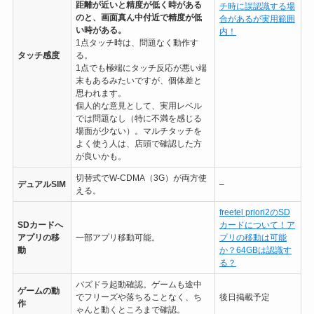
距離が近いと精度が低く時がある
チ時に誤認識する場
のと、画面真ん中付近で精度が低
合があるが実用範囲
い時がある。
内！
1点タッチ時は、問題なく動作す
タッチ感度
る。
1点でも極端にタッチ反応が悪い端
末もあるみたいですが、個体差と
思われます。
個人的な意見として、実用レベル
では問題なし（特に不満を感じる
場面が少ない）。マルチタッチを
よく使う人は、店頭で確認した方
が良いかも。
切替式でW-CDMA（3G）が両方使
デュアルSIM
–
える。
freetel priori2のSD
SDカードへ
カードについて！ア
アプリの移
一部アプリ移動可能。
プリの移動は可能
動
か？64GBは認識す
る？
バズドラ起動確認。ゲームも途中
ゲームの動
でフリーズや落ちることなく、ち
後日掲載予定
作
ゃんと動くところまで確認。