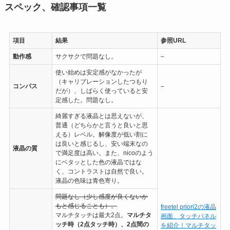
スペック、確認事項一覧
項目
結果
参照URL
動作感
サクサクで問題なし。
–
使い始めは安定感がなかったが
（キャリブレーションしたつもり
コンパス
–
だが）、しばらく使っていると安
定感した。問題なし。
綺麗すぎる液晶とは思えないが、
普通（どちらかと言うと良いと思
える）レベル。解像度が低い割に
は良いと感じるし、安い端末なの
液晶の質
で満足度は高い。また、nicoのよう
にベタッとした色の液晶ではな
く、コントラストは自然で良い。
液晶の色味は青色寄り。
問題なし（少し感度が良くないか
もと感じることも）。
freetel priori2の液晶
マルチタッチは最大2点。
マルチタ
画面、タッチパネル
ッチ時（2点タッチ時）、2点間の
を紹介！マルチタッ