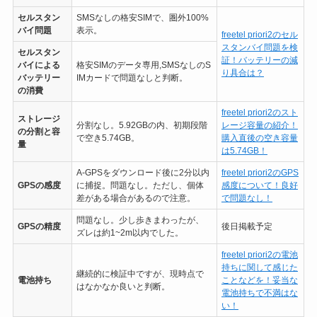
セルスタン
SMSなしの格安SIMで、圏外100%
バイ問題
表示。
freetel priori2のセル
スタンバイ問題を検
セルスタン
証！バッテリーの減
バイによる
格安SIMのデータ専用,SMSなしのS
り具合は？
バッテリー
IMカードで問題なしと判断。
の消費
freetel priori2のスト
ストレージ
分割なし。5.92GBの内、初期段階
レージ容量の紹介！
の分割と容
で空き5.74GB。
購入直後の空き容量
量
は5.74GB！
A-GPSをダウンロード後に2分以内
freetel priori2のGPS
GPSの感度
に捕捉。問題なし。ただし、個体
感度について！良好
差がある場合があるので注意。
で問題なし！
問題なし。少し歩きまわったが、
GPSの精度
後日掲載予定
ズレは約1~2m以内でした。
freetel priori2の電池
持ちに関して感じた
継続的に検証中ですが、現時点で
電池持ち
ことなどを！妥当な
はなかなか良いと判断。
電池持ちで不満はな
い！