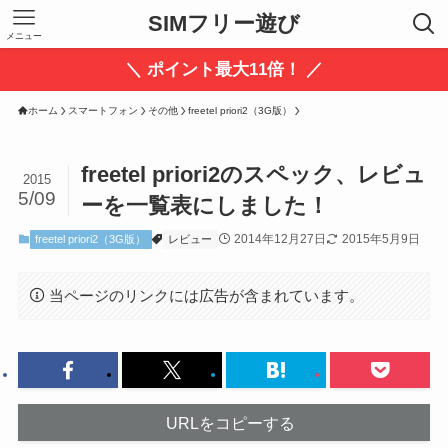
SIMフリー遊び
メニュー
＼ ポイント最大11倍！ ／
ホーム
スマートフォン
その他
freetel priori2（3G版）
freetel priori2のスペック、レビュ
2015
5/09
ーを一覧表にしました！
2014年12月27日
2015年5月9日
freetel priori2（3G版）
レビュー
当ページのリンクには広告が含まれています。
URLをコピーする