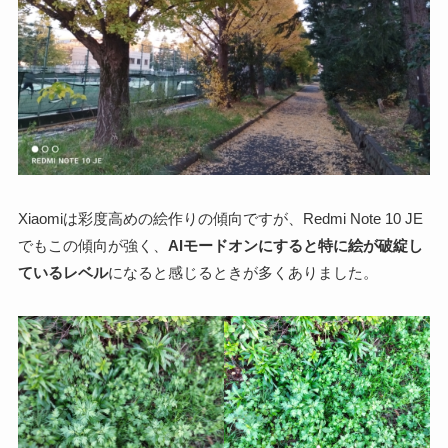
Xiaomiは彩度高めの絵作りの傾向ですが、
Redmi Note 10 JE
でもこの傾向が強く、
AIモードオンにすると特に絵が破綻し
ているレベル
になると感じるときが多くありました。