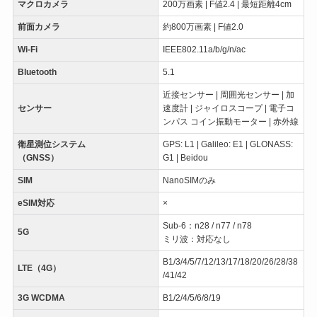
マクロカメラ
200万画素 | F値2.4 | 最短距離4cm
前面カメラ
約800万画素 | F値2.0
Wi-Fi
IEEE802.11a/b/g/n/ac
Bluetooth
5.1
近接センサー | 周囲光センサー | 加
センサー
速度計 | ジャイロスコープ | 電子コ
ンパス コイン振動モーター | 赤外線
衛星測位システム
GPS: L1 | Galileo: E1 | GLONASS:
（GNSS）
G1 | Beidou
SIM
NanoSIMのみ
eSIM対応
×
Sub-6：n28 / n77 / n78
5G
ミリ波：対応なし
B1/3/4/5/7/12/13/17/18/20/26/28/38
LTE（4G）
/41/42
3G WCDMA
B1/2/4/5/6/8/19