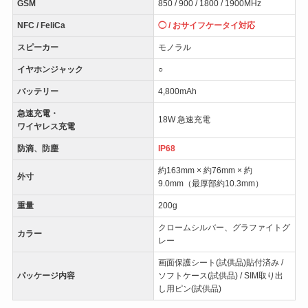
GSM
850 / 900 / 1800 / 1900MHz
NFC
/ FeliCa
◯ / おサイフケータイ対応
スピーカー
モノラル
イヤホンジャック
○
バッテリー
4,800mAh
急速充電・
18W 急速充電
ワイヤレス充電
防滴、防塵
IP68
約163mm × 約76mm × 約
外寸
9.0mm（最厚部約10.3mm）
重量
200g
クロームシルバー、グラファイトグ
カラー
レー
画面保護シート(試供品)貼付済み /
パッケージ内容
ソフトケース(試供品) / SIM取り出
し用ピン(試供品)