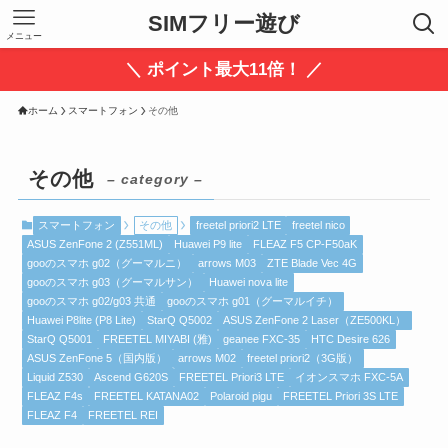
SIMフリー遊び
メニュー
＼ ポイント最大11倍！ ／
ホーム
スマートフォン
その他
その他
– category –
スマートフォン
その他
freetel priori2 LTE
freetel nico
ASUS ZenFone 2 (Z551ML)
Huawei P9 lite
FLEAZ F5 CP-F50aK
gooのスマホ g02（グーマルニ）
arrows M03
ZTE Blade Vec 4G
gooのスマホ g03（グーマルサン）
Huawei nova lite
gooのスマホ g02/g03 共通
gooのスマホ g01（グーマルイチ）
Huawei P8lite (P8 Lite)
StarQ Q5002
ASUS ZenFone 2 Laser（ZE500KL）
StarQ Q5001
FREETEL MIYABI (雅)
geanee FXC-35
HTC Desire 626
ASUS ZenFone 5（国内版）
arrows M02
freetel priori2（3G版）
Liquid Z530
Ascend G620S
FREETEL Priori3 LTE
イオンスマホ FXC-5A
FLEAZ F4s
FREETEL KATANA02
Polaroid pigu
FREETEL Priori 3S LTE
FLEAZ F4
FREETEL REI