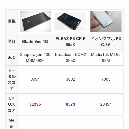
画像
FLEAZ F5 CP-F
イオンスマホ FX
名目
Blade Vec 4G
50aK
C-5A
Snapdragon 400
Broadcom BCM2
MediaTek MT65
SoC
MSM8926
3550
82M
トー
タル
8094
3082
7005
スコ
ア
CP
Uス
31995
8573
23494
コア
Me
m