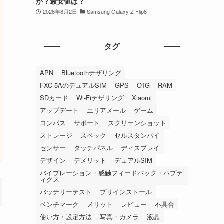
か？最安値は？
2026年8月2日
Samsung Galaxy Z Flip8
タグ
APN
Bluetoothテザリング
FXC-5AのデュアルSIM
GPS
OTG
RAM
SDカード
Wi-Fiテザリング
Xiaomi
アップデート
エリアメール
ゲーム
コンパス
サポート
スクリーンショット
ストレージ
スペック
セルスタンバイ
センサー
タッチパネル
ディスプレイ
デザイン
デメリット
デュアルSIM
バイブレーション・感触フィードバック・ハプテ
ィクス
バッテリーテスト
プリインストール
ベンチマーク
メリット
レビュー
不具合
使い方・設定方法
写真・カメラ
液晶