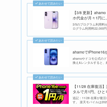
あわせて読みたい
【3/8 更新】aha
ホ代金が月々1円に
3/5のプログラム利用
ログラム利用料22,00
あわせて読みたい
ahamoでiPhone
ahamoやドコモ公式のド
換え&レンタルすると、
あわせて読みたい
【11/28 在庫復活
タルで月1円。ひと
追記：11/28 在庫が
す。 楽天モバイルは2025