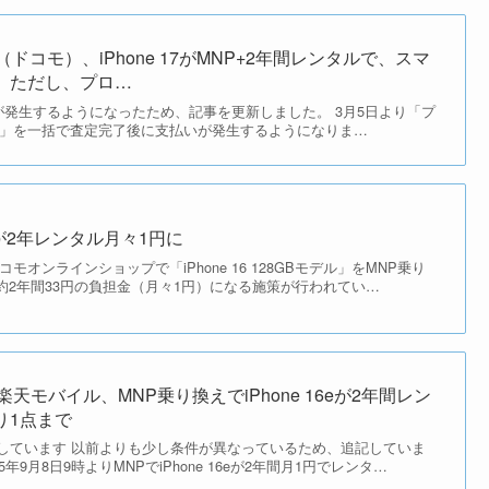
mo（ドコモ）、iPhone 17がMNP+2年間レンタルで、スマ
。ただし、プロ…
料が発生するようになったため、記事を更新しました。 3月5日より「プ
0円」を一括で査定完了後に支払いが発生するようになりま…
16が2年レンタル月々1円に
コモオンラインショップで「iPhone 16 128GBモデル」をMNP乗り
約2年間33円の負担金（月々1円）になる施策が行われてい…
】楽天モバイル、MNP乗り換えでiPhone 16eが2年間レン
り1点まで
復活しています 以前よりも少し条件が異なっているため、追記していま
年9月8日9時よりMNPでiPhone 16eが2年間月1円でレンタ…