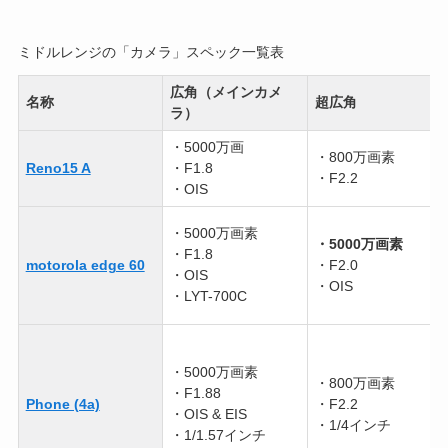
ミドルレンジの「カメラ」スペック一覧表
広角（メインカメ
名称
超広角
ラ）
・5000万画
・800万画素
Reno15 A
・F1.8
・F2.2
・OIS
・5000万画素
・5000万画素
・F1.8
motorola edge 60
・F2.0
・OIS
・OIS
・LYT-700C
・5000万画素
・800万画素
・F1.88
Phone (4a)
・F2.2
・OIS & EIS
・1/4インチ
・1/1.57インチ