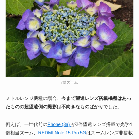
7倍ズーム
ミドルレンジ機種の場合、
今まで望遠レンズ搭載機種はあっ
たものの超望遠側の撮影は不向きなものばかり
でした。
例えば、一世代前の
Phone (3a)
が2倍望遠レンズ搭載で光学4
倍相当ズーム、
REDMI Note 15 Pro 5G
はズームレンズ非搭載