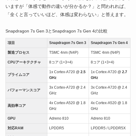
いますが「体感で動作の違いが分かるか？」と問われれば、
「全くと言っていいほど、体感は変わらない」と答えます。
Snapdragon 7s Gen 3とSnapdragon 7s Gen 4の比較
項目
Snapdragon 7s Gen 3
Snapdragon 7s Gen 4
製造プロセス
TSMC 4nm (N4P)
TSMC 4nm (N4P)
CPUアーキテクチャ
8コア (1+3+4)
8コア (1+3+4)
1x Cortex-A720 @
2.5
1x Cortex-A720 @
2.7
プライムコア
GHz
GHz
3x Cortex-A720 @ 2.4
3x Cortex-A720 @ 2.4
パフォーマンスコア
GHz
GHz
4x Cortex-A520 @ 1.8
4x Cortex-A520 @ 1.8
高効率コア
GHz
GHz
GPU
Adreno 810
Adreno 810
対応RAM
LPDDR5
LPDDR5 / LPDDR5X