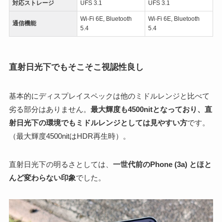
対応ストレージ
UFS 3.1
UFS 3.1
Wi-Fi 6E, Bluetooth
Wi-Fi 6E, Bluetooth
通信機能
5.4
5.4
直射日光下でもそこそこ視認性良し
基本的にディスプレイスペックは他のミドルレンジと比べて
劣る部分はありません。
最大輝度も4500nitとなっており、直
射日光下の環境でもミドルレンジとしては見やすい方
です。
（最大輝度4500nitはHDR再生時）。
直射日光下の明るさとしては、
一世代前のPhone (3a) とほと
んど変わらない印象
でした。